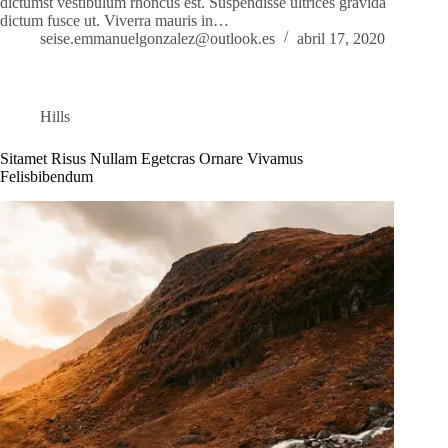
dictumst vestibulum rhoncus est. Suspendisse ultrices gravida
dictum fusce ut. Viverra mauris in…
seise.emmanuelgonzalez@outlook.es
abril 17, 2020
Hills
Sitamet Risus Nullam Egetcras Ornare Vivamus
Felisbibendum